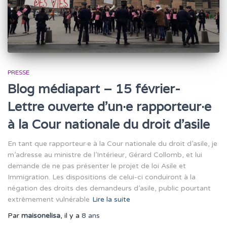
PRESSE
Blog médiapart – 15 février-
Lettre ouverte d’un·e rapporteur·e
à la Cour nationale du droit d’asile
En tant que rapporteur·e à la Cour nationale du droit d’asile, je
m’adresse au ministre de l’Intérieur, Gérard Collomb, et lui
demande de ne pas présenter le projet de loi Asile et
Immigration. Les dispositions de celui-ci conduiront à la
négation des droits des demandeurs d’asile, public pourtant
extrêmement vulnérable
Lire la suite
Par
maisonelisa
, il y a
8 ans