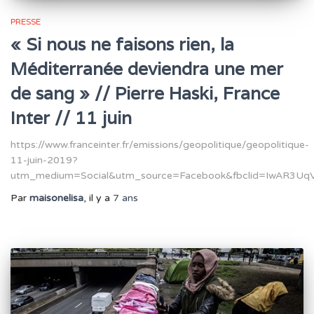
PRESSE
« Si nous ne faisons rien, la
Méditerranée deviendra une mer
de sang » // Pierre Haski, France
Inter // 11 juin
https://www.franceinter.fr/emissions/geopolitique/geopolitique-
11-juin-2019?
utm_medium=Social&utm_source=Facebook&fbclid=IwAR3U
Par
maisonelisa
, il y a
7 ans