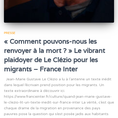
PRESSE
« Comment pouvons-nous les
renvoyer à la mort ? » Le vibrant
plaidoyer de Le Clézio pour les
migrants – France Inter
Jean-Marie Gustave Le Clézio a lu à l’antenne un texte inédit
dans lequel l’écrivain prend position pour les migrants. Un
texte extraordinaire à découvrir ici.
https://www.franceinter.fr/culture/quand-jean-marie-gustave-
le-clezio-lit-un-texte-inedit-sur-france-inter La vérité, c’est que
chaque drame de la migration en provenance des pays
pauvres pose la question qui s’est posée jadis aux habitants