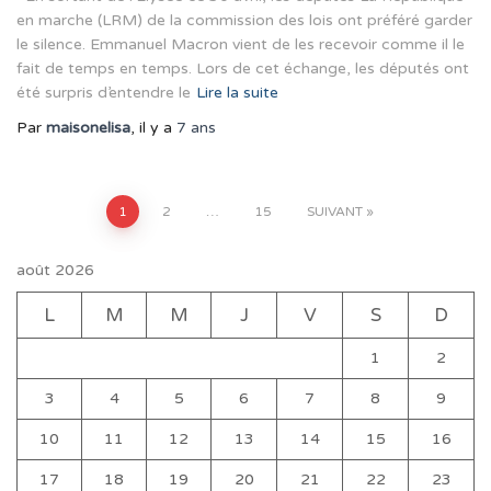
en marche (LRM) de la commission des lois ont préféré garder
le silence. Emmanuel Macron vient de les recevoir comme il le
fait de temps en temps. Lors de cet échange, les députés ont
été surpris d’entendre le
Lire la suite
Par
maisonelisa
, il y a
7 ans
Pagination
1
2
…
15
SUIVANT
des
août 2026
publications
L
M
M
J
V
S
D
1
2
3
4
5
6
7
8
9
10
11
12
13
14
15
16
17
18
19
20
21
22
23