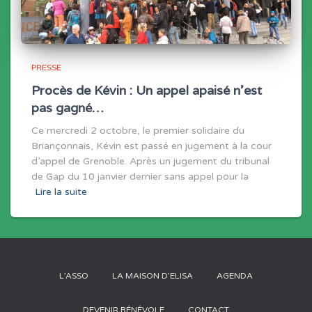
PRESSE
Procès de Kévin : Un appel apaisé n’est
pas gagné…
Ce mercredi 2 octobre, le premier solidaire du
Briançonnais, Kévin est passé en jugement à la cour
d’appel de Grenoble. Après un jugement du tribunal
de Gap du 10 janvier dernier sans appel pour la
Lire la suite
L’ASSO
LA MAISON D’ELISA
AGENDA
DEVENIR BÉNÉVOLE
CONTACT