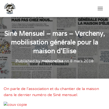
O
U
V
R
I
Siné Mensuel – mars – Vercheny,
R
mobilisation générale pour la
/
F
maison d’Elise
E
R
M
Published by
maisonelisa
on
8 mars 2018
E
R
L
A
N
A
On parle de l’association et du chantier de la maison
V
dans le dernier numéro de Siné mensuel.
I
G
A