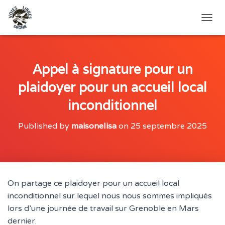
O
U
V
R
I
Appel à signature pour un
R
plaidoyer pour un accueil local
/
F
inconditionnel
E
R
M
Published by
maisonelisa
on
25 septembre 2025
E
R
L
A
N
A
On partage ce plaidoyer pour un accueil local
V
inconditionnel sur lequel nous nous sommes impliqués
I
G
lors d’une journée de travail sur Grenoble en Mars
A
dernier.