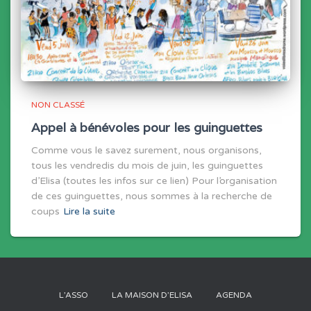
NON CLASSÉ
Appel à bénévoles pour les guinguettes
Comme vous le savez surement, nous organisons,
tous les vendredis du mois de juin, les guinguettes
d’Elisa (toutes les infos sur ce lien) Pour l’organisation
de ces guinguettes, nous sommes à la recherche de
coups
Lire la suite
L’ASSO
LA MAISON D’ELISA
AGENDA