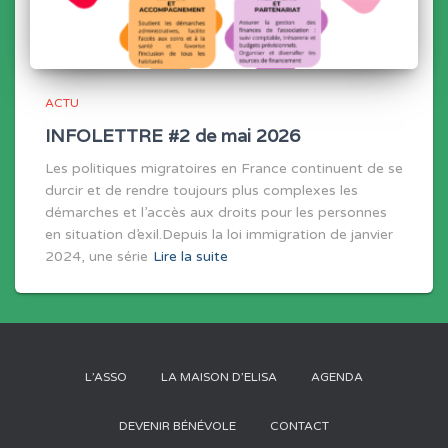
ACTU
INFOLETTRE #2 de mai 2026
Les politiques migratoires en France continuent de se
durcir et de rendre toujours plus complexes les
démarches et l’accès aux droits pour les personnes
en situation d’exil.Depuis la loi immigration de janvier
2024, une série
Lire la suite
L’ASSO
LA MAISON D’ELISA
AGENDA
DEVENIR BÉNÉVOLE
CONTACT