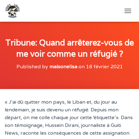
O
U
V
R
I
Tribune: Quand arrêterez-vous de
R
me voir comme un réfugié ?
/
F
E
Published by
maisonelisa
on
18 février 2021
R
M
E
R
L
A
« J’ai dû quitter mon pays, le Liban et, du jour au
N
lendemain, je suis devenu un réfugié. Depuis mon
A
V
départ, on me colle chaque jour cette ‘étiquette’». Dans
I
son témoignage, Hussein Dirani, journaliste à Guiti
G
News, raconte les conséquences de cette assignation.
A