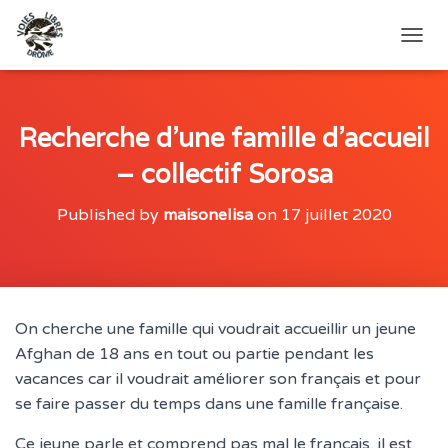
O
U
V
R
I
Recherche d’une famille d’accueil
R
– collectif Sorosa
/
F
E
Published by
maisonelisa
on
17 juillet 2020
R
M
E
R
L
A
On cherche une famille qui voudrait accueillir un jeune
N
Afghan de 18 ans en tout ou partie pendant les
A
V
vacances car il voudrait améliorer son français et pour
I
se faire passer du temps dans une famille française.
G
A
Ce jeune parle et comprend pas mal le français, il est