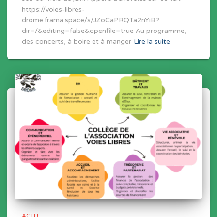
https://voies-libres-
drome.frama.space/s/JZoCaPRQTa2nYiB?
dir=/&editing=false&openfile=true Au programme,
des concerts, à boire et à manger
Lire la suite
ACTU