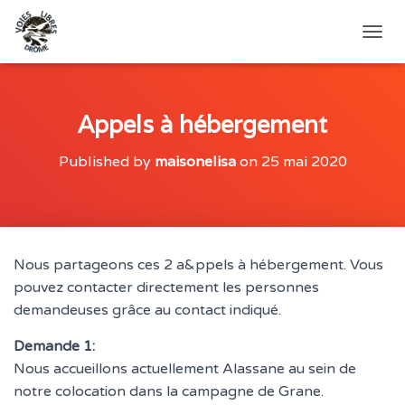
O
U
V
R
I
Appels à hébergement
R
/
Published by
maisonelisa
on
25 mai 2020
F
E
R
M
E
R
Nous partageons ces 2 a&ppels à hébergement. Vous
L
pouvez contacter directement les personnes
A
N
demandeuses grâce au contact indiqué.
A
V
Demande 1:
I
Nous accueillons actuellement Alassane au sein de
G
notre colocation dans la campagne de Grane.
A