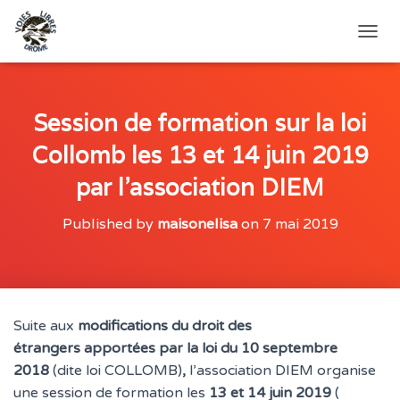
O
U
V
R
I
Session de formation sur la loi
R
Collomb les 13 et 14 juin 2019
/
F
par l’association DIEM
E
R
M
Published by
maisonelisa
on
7 mai 2019
E
R
L
A
N
A
Suite aux
modifications du
droit des
V
étrangers
apportées par la
loi du 10 septembre
I
G
2018
(dite loi COLLOMB)
,
l’association DIEM organise
A
une session de formation les
13 et 14 juin 2019
(