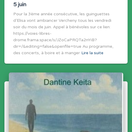
5 juin
Pour la 3ème année consécutive, les guinguettes
d’Elisa vont ambiancer Vercheny tous les vendredi
soir du mois de juin. Appel à bénévoles sur ce lien:
https://voies-libres-
drome.frama.space/s/JZoCaPRQTa2nYiB?
dir=/&editing=false&openfile=true Au programme,
des concerts, à boire et à manger
Lire la suite